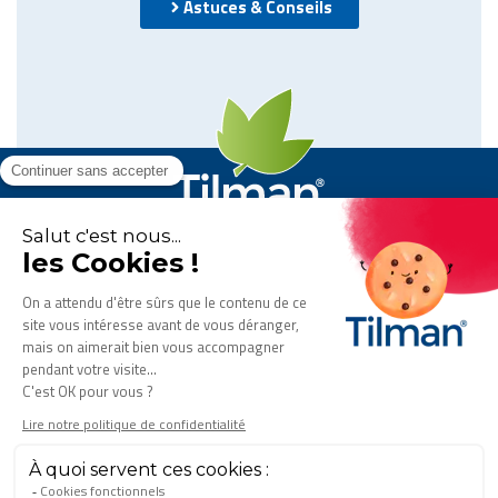
Astuces & Conseils
Flexofytol
est un produit du
laboratoire Tilman
.
Tous droits réservés. © 2026 Tilman
GDPR
FAQ
Contact