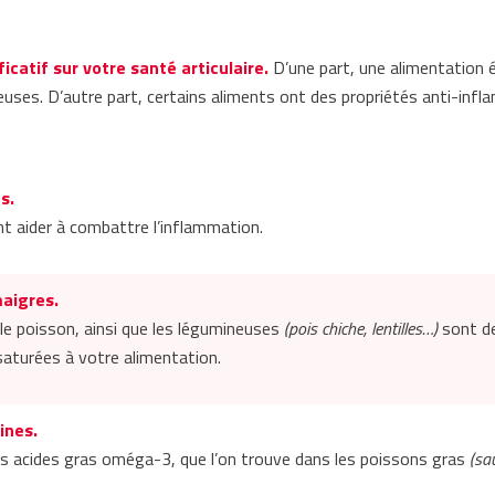
catif sur votre santé articulaire.
D’une part, une alimentation éq
rteuses. D’autre part, certains aliments ont des propriétés anti-infl
s.
nt aider à combattre l’inflammation.
maigres.
le poisson, ainsi que les légumineuses
(pois chiche, lentilles…)
sont d
saturées à votre alimentation.
ines.
t les acides gras oméga-3, que l’on trouve dans les poissons gras
(sa