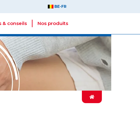
BE-FR
 & conseils
Nos produits