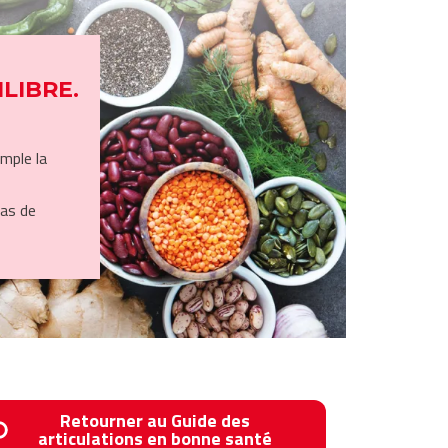
LIBRE.
mple la
cas de
Retourner au Guide des
articulations en bonne santé