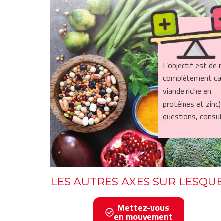
L’objectif est de
complètement car 
viande riche en
protéines et zinc
questions, consul
LES AUTRES AXES SUR LESQUE
Mettez-vous
en mouvement