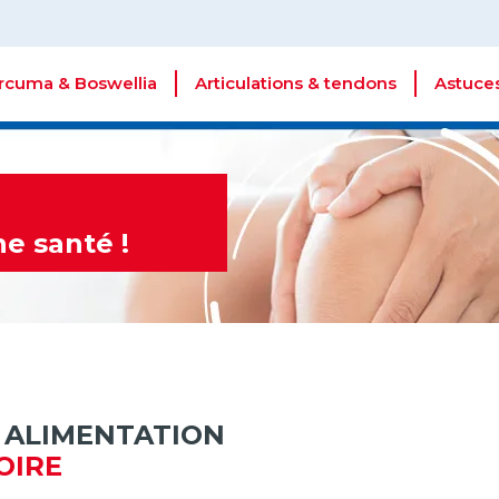
rcuma & Boswellia
Articulations & tendons
Astuces
ne santé !
 ALIMENTATION
OIRE