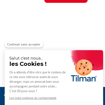
Flexofytol
est un produit du
laboratoire Tilman
.
Tous droits réservés. © 2026 Tilman