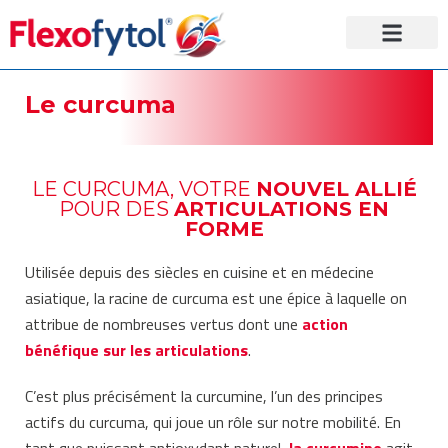
Curcuma & Boswel
Articulations & te
Astuces & conseils
Points de vente
Laboratoire Tilman
Le curcuma
LE CURCUMA, VOTRE
NOUVEL ALLIÉ
POUR DES
ARTICULATIONS EN
FORME
Utilisée depuis des siècles en cuisine et en médecine
asiatique, la racine de curcuma est une épice à laquelle on
attribue de nombreuses vertus dont une
action
bénéfique sur les articulations
.
C’est plus précisément la curcumine, l’un des principes
actifs du curcuma, qui joue un rôle sur notre mobilité. En