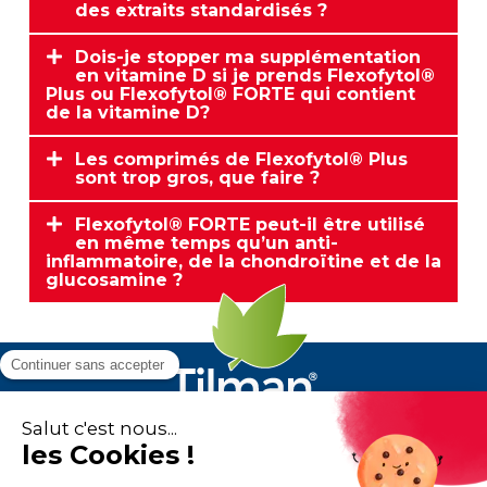
des extraits standardisés ?
Dois-je stopper ma supplémentation
en vitamine D si je prends Flexofytol®
Plus ou Flexofytol® FORTE qui contient
de la vitamine D?
Les comprimés de Flexofytol® Plus
sont trop gros, que faire ?
Flexofytol® FORTE peut-il être utilisé
en même temps qu’un anti-
inflammatoire, de la chondroïtine et de la
glucosamine ?
Flexofytol
est un produit du
laboratoire Tilman
.
Tous droits réservés. © 2026 Tilman