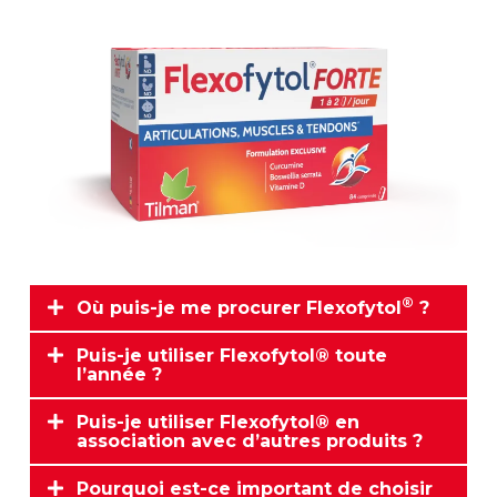
®
Où puis-je me procurer Flexofytol
?
Puis-je utiliser Flexofytol® toute
l’année ?
Puis-je utiliser Flexofytol® en
association avec d’autres produits ?
Pourquoi est-ce important de choisir