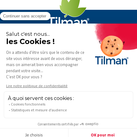
Flexofytol
est un produit du
laboratoire Tilman
.
Tous droits réservés. © 2026 Tilman
GDPR
FAQ
Contact