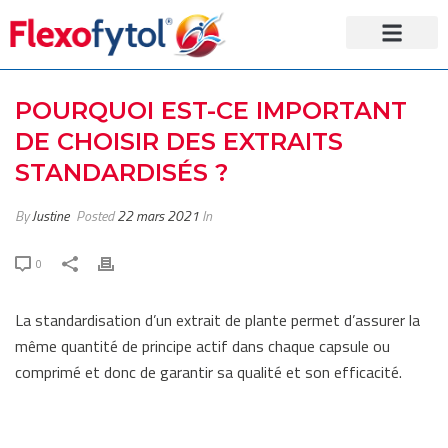
Curcuma & Boswel
Articulations & te
Astuces & conseils
Points de vente
Laboratoire Tilman
POURQUOI EST-CE IMPORTANT
DE CHOISIR DES EXTRAITS
STANDARDISÉS ?
By
Justine
Posted
22 mars 2021
In
0
La standardisation d’un extrait de plante permet d’assurer la
même quantité de principe actif dans chaque capsule ou
comprimé et donc de garantir sa qualité et son efficacité.