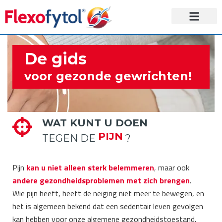
Kurkuma & Boswel
Gewrichten & Pezen
Laboratorium Tilman
De gids
voor gezonde gewrichten!
WAT KUNT U DOEN
PIJN
TEGEN DE
?
Pijn
kan u niet alleen sterk belemmeren
, maar ook
andere gezondheidsproblemen
met zich brengen
.
Wie pijn heeft, heeft de neiging niet meer te bewegen, en
het is algemeen bekend dat een sedentair leven gevolgen
kan hebben voor onze algemene gezondheidstoestand.